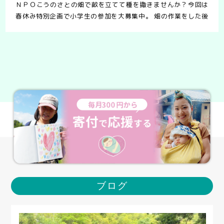
ＮＰＯこうのさとの畑で畝を立てて種を撒きませんか？今回は
春休み特別企画で小学生の参加を大募集中。 畑の作業をした後
は、畑のプチ運動会を予定しています。土にまみれて遊びませ
んか？ 開催情報 日時：3月31日（水）10時~1……
ブログ