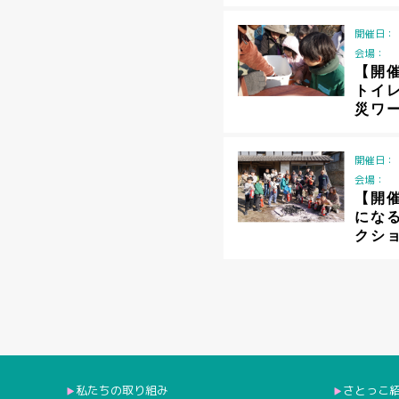
開催日：
会場：
【開
トイ
災ワ
開催日：
会場：
【開
にな
クシ
私たちの取り組み
さとっこ
▶︎
▶︎