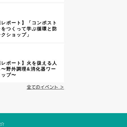
催レポート】「コンポスト
レをつくって学ぶ循環と防
ークショップ」
催レポート】火を扱える人
る〜野外調理&消化器ワー
ョップ〜
全てのイベント ＞
紹介