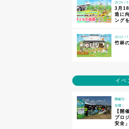
2024 / 3
3月1
造に
ング
2022 / 1
竹林
イベ
開催日：
会場：
【開
プロジ
安全