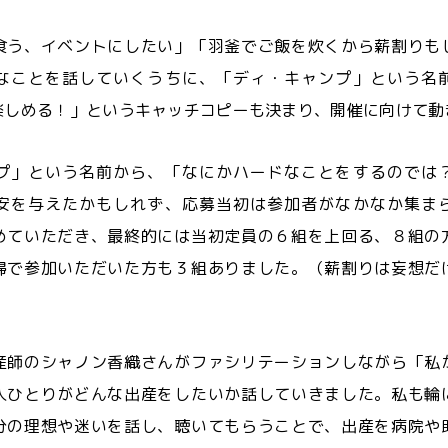
食う、イベントにしたい」「羽釜でご飯を炊くから薪割りも
なことを話していくうちに、「ディ・キャンプ」という名
楽しめる！」というキャッチコピーも決まり、開催に向けて動
プ」という名前から、「なにかハードなことをするのでは
安を与えたかもしれず、応募当初は参加者がなかなか集ま
めていただき、最終的には当初定員の６組を上回る、８組の
婦で参加いただいた方も３組ありました。（薪割りは妄想だ
産師のシャノン香織さんがファシリテーションしながら「私
人ひとりがどんな出産をしたいか話していきました。私も輪
分の理想や迷いを話し、聴いてもらうことで、出産を病院や