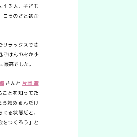
ん１３人、子ども
、こうのさと初企
でリラックスでき
昼ごはんのおかず
に最高でした。
織
さんと
片岡 徹
ることを知ってた
たら頼めるんだけ
ちてる状態だと、
会をつくろう」と