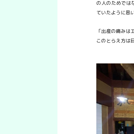
の人のためでは
ていたように思
「出産の痛みは
このとらえ方は