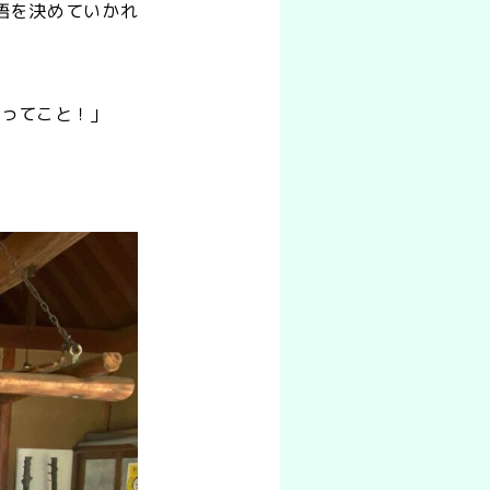
悟を決めていかれ
要ってこと！」