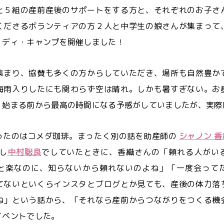
と５組の産前産後のサポートをする方と、それぞれのお子さ
くださるボランティアの方２人と中学生の娘さんが集まって
・ディ・キャンプを開催しました！
集まり、協賛も多くの方からしていただき、場所も自然豊か
梅雨入りしたにも関わらず空は晴れ。しかも暑すぎない。お
。始まる前から最高の時間になる予感がしていましたが、実際
ったのはコメダ珈琲。まったく別の話を助産師の
シャノン 香
し
中村聡良
でしていたときに、香織さんの「頼れる人がい
と楽なのに、知らないから頼れないのよね」「一度会って
てないといくらインスタとブログとか見ても、産後の体力落
ね」という話から、「それなら産前からつながりをつくる機
イベントでした。