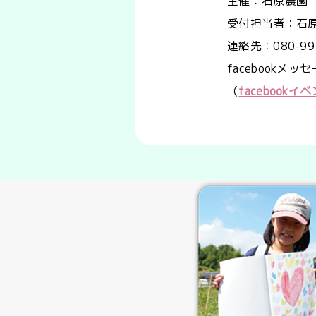
主催：石原農園
受付担当者：石
連絡先：080-997
facebookメ
（
facebook