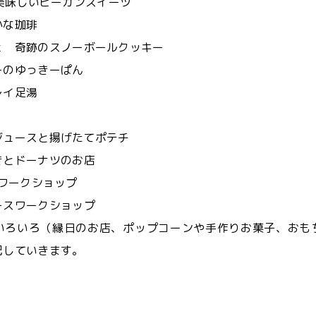
ets美味しいビーガンスイーツ
かな珈琲
ェ 奇跡のスノーボールクッキー
ーのゆっきーぱん
レイ足湯
発酵ジュースと揚げたてポテチ
きとドーナツのお店
しのワークショップ
ースワークショップ
いろいろ（縁日のお店、ポップコーンや手作りお菓子、おも
記していきます。