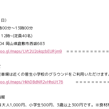
】
日（日）
0時00分～13時00分
12時~(定員40名)
004 岡山県倉敷市西坂683
/goo.gl/maps/LVt2U2okqzbEURjm9
＝＝＝＝＝＝＝＝＝＝
いて
駐車場は近くの菅生小学校のグラウンドをご利用いただ
/goo.gl/maps/HkhDBdNR2vHhsUt76
＝＝＝＝＝＝＝
飯情報
大人1,000円、小学生500円、3歳以上300円です。※食