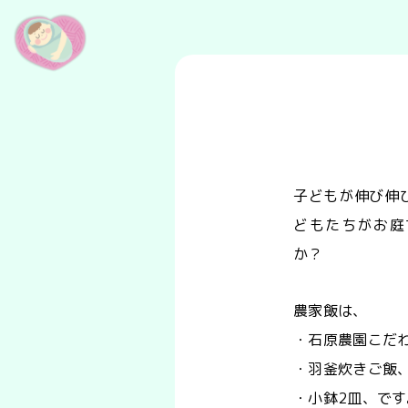
子どもが伸び伸
どもたちがお庭
か？
農家飯は、
・石原農園こだ
・羽釜炊きご飯
・小鉢2皿、です