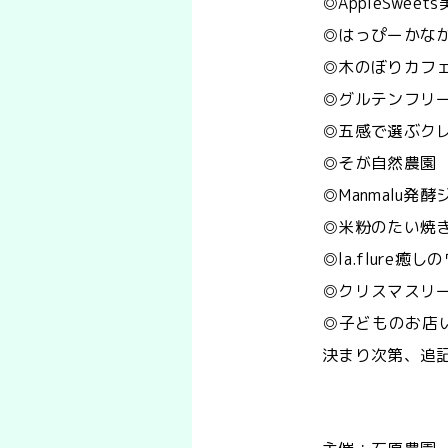
◎AppleSwe
◎はっぴーかな
◎木のぼりカフ
◎グルテンフリ
◎五感で選ぶク
◎そが自然農園
◎Manmalu
◎米粉のたい焼
◎la.flure癒
◎クリスマスリ
◎子どものお店
決まり次第、追