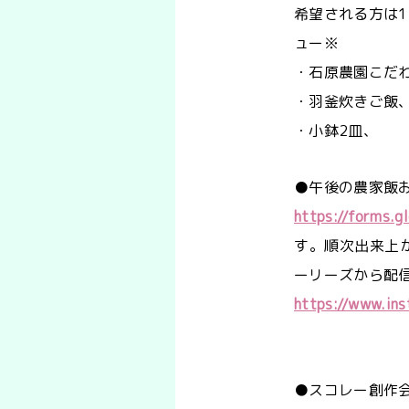
希望される方は
ュー※
・石原農園こだ
・羽釜炊きご飯
・小鉢2皿、
●午後の農家飯
https://forms.
す。順次出来上が
ーリーズから配信
https://www.ins
●スコレー創作