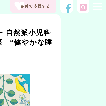
~ 自然派小児科
 “健やかな睡