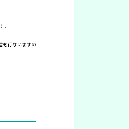
F）、
信も行ないますの