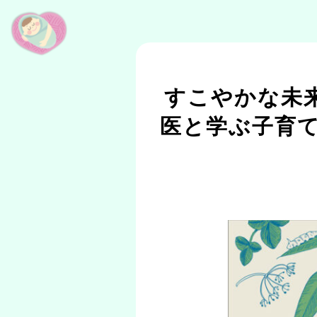
すこやかな未来
医と学ぶ子育